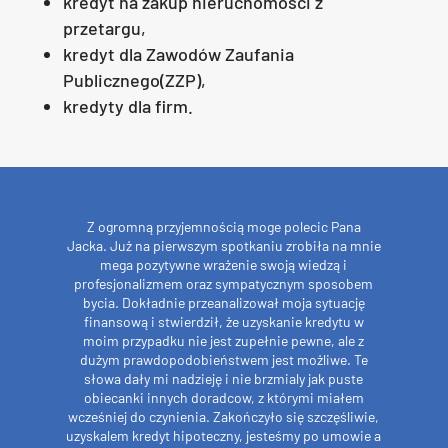
kredyt na zakup nieruchomości z
przetargu,
kredyt dla Zawodów Zaufania
Publicznego(ZZP),
kredyty dla firm.
Z ogromną przyjemnością moge polecic Pana
Jacka. Już na pierwszym spotkaniu zrobiła na mnie
mega pozytywne wrażenie swoją wiedzą i
profesjonalizmem oraz sympatycznym sposobem
bycia. Dokładnie przeanalizował moja sytuację
finansową i stwierdził, że uzyskanie kredytu w
moim przypadku nie jest zupełnie pewne, ale z
dużym prawdopodobieństwem jest możliwe. Te
słowa dały mi nadzieję i nie brzmialy jak puste
obiecanki innych doradcow, z którymi miałem
wcześniej do czynienia. Zakończyło się szczęśliwie,
uzyskalem kredyt hipoteczny, jesteśmy po umowie a