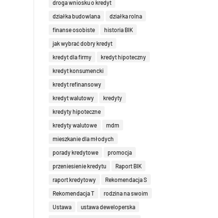
droga wniosku o kredyt
działka budowlana
działka rolna
finanse osobiste
historia BIK
jak wybrać dobry kredyt
kredyt dla firmy
kredyt hipoteczny
kredyt konsumencki
kredyt refinansowy
kredyt walutowy
kredyty
kredyty hipoteczne
kredyty walutowe
mdm
mieszkanie dla młodych
porady kredytowe
promocja
przeniesienie kredytu
Raport BIK
raport kredytowy
Rekomendacja S
Rekomendacja T
rodzina na swoim
Ustawa
ustawa deweloperska