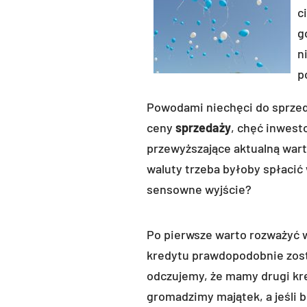
c
g
n
p
Powodami niechęci do sprzed
ceny
sprzedaży
, chęć inwest
przewyższające aktualną war
waluty trzeba byłoby spłacić w
sensowne wyjście?
Po pierwsze warto rozważyć 
kredytu prawdopodobnie zost
odczujemy, że mamy drugi kr
gromadzimy majątek, a jeśli 