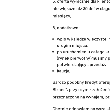
5. oferta wyłącznie dla klien
nie większe niż 30 dni w ciągu
miesięcy,
6. dodatkowo:
wpis w księdze wieczystej
drugim miejscu,
po uruchomieniu całego kre
(rynek pierwotny)musimy p
potwierdzający sprzedaż,
kaucja.
Bardzo podobny kredyt oferu
Biznes”, przy czym z założeni
przeznaczone na wynajem, pr
Chętnie odpowiem na wszelki