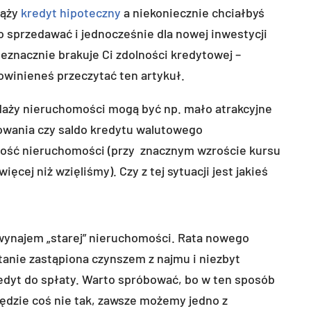
iąży
kredyt hipoteczny
a niekoniecznie chciałbyś
o sprzedawać i jednocześnie dla nowej inwestycji
ieznacznie brakuje Ci zdolności kredytowej –
owinieneś przeczytać ten artykuł.
aży nieruchomości mogą być np. mało atrakcyjne
owania czy saldo kredytu walutowego
tość nieruchomości (przy znacznym wzroście kursu
ięcej niż wzięliśmy). Czy z tej sytuacji jest jakieś
wynajem „starej” nieruchomości. Rata nowego
anie zastąpiona czynszem z najmu i niezbyt
edyt do spłaty. Warto spróbować, bo w ten sposób
będzie coś nie tak, zawsze możemy jedno z