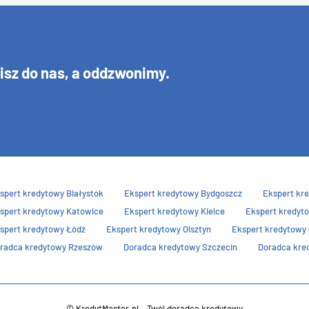
isz do nas, a oddzwonimy
.
spert kredytowy Białystok
Ekspert kredytowy Bydgoszcz
Ekspert kr
spert kredytowy Katowice
Ekspert kredytowy Kielce
Ekspert kredyt
spert kredytowy Łódź
Ekspert kredytowy Olsztyn
Ekspert kredytowy 
radca kredytowy Rzeszów
Doradca kredytowy Szczecin
Doradca kre
© KredytMaster.pl – Twój doradca kredytowy