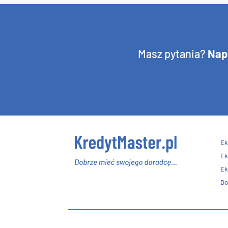
Masz pytania?
Nap
Ek
Ek
Ek
Do