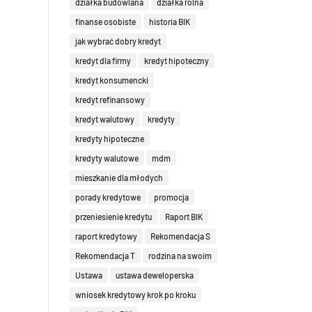
działka budowlana
działka rolna
finanse osobiste
historia BIK
jak wybrać dobry kredyt
kredyt dla firmy
kredyt hipoteczny
kredyt konsumencki
kredyt refinansowy
kredyt walutowy
kredyty
kredyty hipoteczne
kredyty walutowe
mdm
mieszkanie dla młodych
porady kredytowe
promocja
przeniesienie kredytu
Raport BIK
raport kredytowy
Rekomendacja S
Rekomendacja T
rodzina na swoim
Ustawa
ustawa deweloperska
wniosek kredytowy krok po kroku