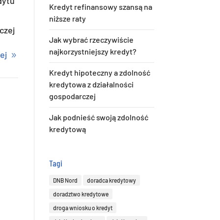
dytu
Kredyt refinansowy szansą na
niższe raty
czej
Jak wybrać rzeczywiście
najkorzystniejszy kredyt?
ej
Kredyt hipoteczny a zdolność
kredytowa z działalności
gospodarczej
Jak podnieść swoją zdolność
kredytową
Tagi
DNB Nord
doradca kredytowy
doradztwo kredytowe
droga wniosku o kredyt