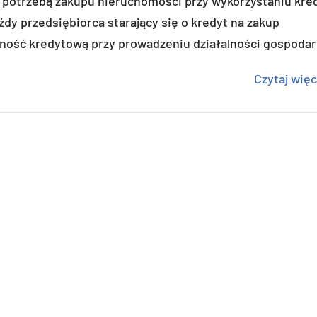
 potrzebą zakupu nieruchomości przy wykorzystaniu kre
dy przedsiębiorca starający się o kredyt na zakup
lność kredytową przy prowadzeniu działalności gospodar
Czytaj więc