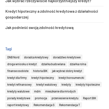
Jak wybrać rzeczywiście najkorzystniejszy kredyt?
Kredyt hipoteczny a zdolność kredytowa z działalności
gospodarczej
Jak podnieść swoją zdolność kredytową
Tagi
DNB Nord
doradca kredytowy
doradztwo kredytowe
droga wniosku o kredyt
działka budowlana
działka rolna
finanse osobiste
historia BIK
jak wybrać dobry kredyt
kredyt dla firmy
kredyt hipoteczny
kredyt konsumencki
kredyt refinansowy
kredyt walutowy
kredyty
kredyty hipoteczne
kredyty walutowe
mdm
mieszkanie dla młodych
porady kredytowe
promocja
przeniesienie kredytu
Raport BIK
raport kredytowy
Rekomendacja S
Rekomendacja T