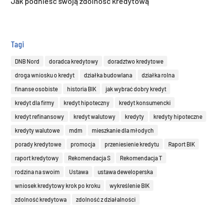
Jak podnieść swoją zdolność kredytową
Tagi
DNB Nord
doradca kredytowy
doradztwo kredytowe
droga wniosku o kredyt
działka budowlana
działka rolna
finanse osobiste
historia BIK
jak wybrać dobry kredyt
kredyt dla firmy
kredyt hipoteczny
kredyt konsumencki
kredyt refinansowy
kredyt walutowy
kredyty
kredyty hipoteczne
kredyty walutowe
mdm
mieszkanie dla młodych
porady kredytowe
promocja
przeniesienie kredytu
Raport BIK
raport kredytowy
Rekomendacja S
Rekomendacja T
rodzina na swoim
Ustawa
ustawa deweloperska
wniosek kredytowy krok po kroku
wykreślenie BIK
zdolność kredytowa
zdolność z działalności